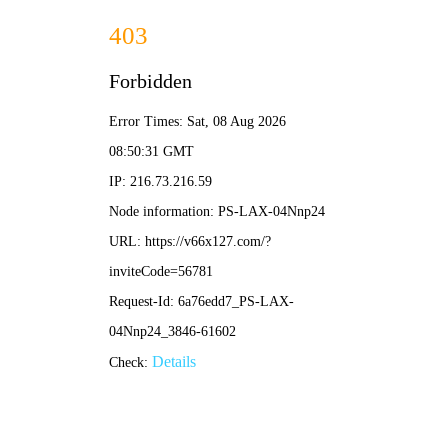
2025澳门原料免费-免费完整资料
欢迎访问2025澳门原料免费网站！
一站式地
专业从事各
网站首页
四川水泥搅拌桩
四川碎石桩
四川振冲
四川水泥搅拌桩
查看
更多
Product
企业新闻
行业资讯
疑难解答
时事聚焦