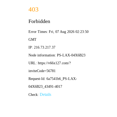
2025澳门原料 - 完整资料
欢迎访问2025澳门原料 网站！
一站式地
专业从事各
网站首页
水泥搅拌桩
碎石桩
振冲碎
企业新闻
行业资讯
疑难解答
时事聚焦